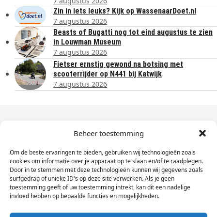
7 augustus 2026
Zin in iets leuks? Kijk op WassenaarDoet.nl
7 augustus 2026
Beasts of Bugatti nog tot eind augustus te zien
in Louwman Museum
7 augustus 2026
Fietser ernstig gewond na botsing met
scooterrijder op N441 bij Katwijk
7 augustus 2026
Dagelijks het laatste nieuws in je e-mail?
Beheer toestemming
Om de beste ervaringen te bieden, gebruiken wij technologieën zoals
Vul
cookies om informatie over je apparaat op te slaan en/of te raadplegen.
hier
Door in te stemmen met deze technologieën kunnen wij gegevens zoals
je
surfgedrag of unieke ID's op deze site verwerken. Als je geen
toestemming geeft of uw toestemming intrekt, kan dit een nadelige
e-
invloed hebben op bepaalde functies en mogelijkheden.
Sign Up
mailadres
in