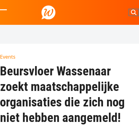
Skip
to
Open
Close
content
mobile
mobile
menu
menu
Events
Beursvloer Wassenaar
zoekt maatschappelijke
organisaties die zich nog
niet hebben aangemeld!