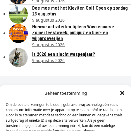
9 augustus 2026
Doe mee met het Kieviten Golf Open op zondag
23 augustus
9 augustus 2026
Nieuwe activiteiten tijdens Wassenaarse
Zomerfeestweek: pubquiz en bier- en
wijnproeverijen
9 augustus 2026
Is 2026 een slecht wespenjaar?
9 augustus 2026
Dagelijks het laatste nieuws in je e-mail?
Beheer toestemming
Om de beste ervaringen te bieden, gebruiken wij technologieën zoals
Vul
cookies om informatie over je apparaat op te slaan en/of te raadplegen.
hier
Door in te stemmen met deze technologieën kunnen wij gegevens zoals
je
surfgedrag of unieke ID's op deze site verwerken. Als je geen
toestemming geeft of uw toestemming intrekt, kan dit een nadelige
e-
invloed hebben op bepaalde functies en mogelijkheden.