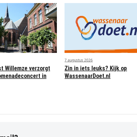
7 augustus 2026
st Willemze verzorgt
Zin in iets leuks? Kijk op
omenadeconcert in
WassenaarDoet.nl