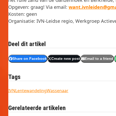
het rulle zand van de Ganzenhoek en Berkheide, 
Opgeven: graag! Via email:
want.ivnleiden@gma
Kosten: geen
Organisatie: IVN-Leidse regio, Werkgroep Actie
Deel dit artikel
Share on Facebook
Create new post
Email to a friend
Tags
IVN
Lentewandeling
Wassenaar
Gerelateerde artikelen