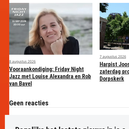
7 augustus 2026
8 augustus 2026
Harpist Joo
Vooraankondiging: Friday Night
zaterdag pr
Jazz met Louise Alexandra en Rob
Dorpskerk
van Bavel
Geen reacties