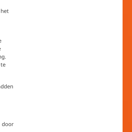
 het
e
e
ng.
 te
adden
g door