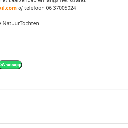
het Laarzenpad en langs het strand.
il.com
of
telefoon 06 37005024
ve NatuurTochten
Whatsapp