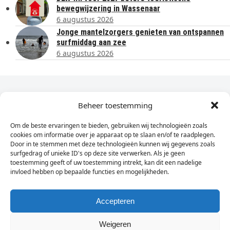
bewegwijzering in Wassenaar
6 augustus 2026
Jonge mantelzorgers genieten van ontspannen
surfmiddag aan zee
6 augustus 2026
Dagelijks het laatste nieuws in je e-mail?
Beheer toestemming
Om de beste ervaringen te bieden, gebruiken wij technologieën zoals
Vul
cookies om informatie over je apparaat op te slaan en/of te raadplegen.
hier
Door in te stemmen met deze technologieën kunnen wij gegevens zoals
je
surfgedrag of unieke ID's op deze site verwerken. Als je geen
toestemming geeft of uw toestemming intrekt, kan dit een nadelige
e-
invloed hebben op bepaalde functies en mogelijkheden.
Sign Up
mailadres
in
Accepteren
Weigeren