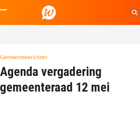
Skip
to
Open
Close
content
mobile
mobile
menu
menu
Gemeenteberichten
Agenda vergadering
gemeenteraad 12 mei