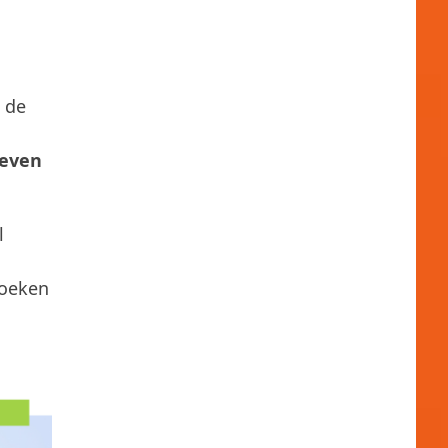
t de
geven
l
zoeken