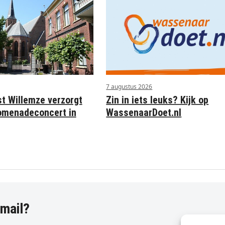
7 augustus 2026
st Willemze verzorgt
Zin in iets leuks? Kijk op
omenadeconcert in
WassenaarDoet.nl
-mail?