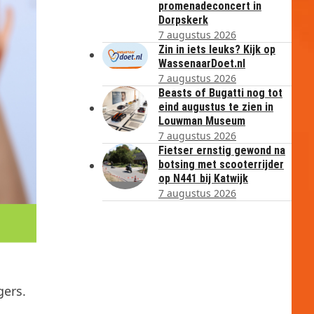
promenadeconcert in
Dorpskerk
7 augustus 2026
Zin in iets leuks? Kijk op
WassenaarDoet.nl
7 augustus 2026
Beasts of Bugatti nog tot
eind augustus te zien in
Louwman Museum
7 augustus 2026
Fietser ernstig gewond na
botsing met scooterrijder
op N441 bij Katwijk
7 augustus 2026
gers.