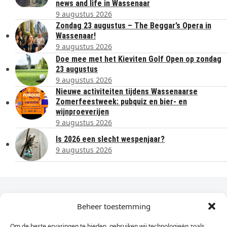
news and life in Wassenaar
9 augustus 2026
Zondag 23 augustus – The Beggar’s Opera in
Wassenaar!
9 augustus 2026
Doe mee met het Kieviten Golf Open op zondag
23 augustus
9 augustus 2026
Nieuwe activiteiten tijdens Wassenaarse
Zomerfeestweek: pubquiz en bier- en
wijnproeverijen
9 augustus 2026
Is 2026 een slecht wespenjaar?
9 augustus 2026
Dagelijks het laatste nieuws in je e-mail?
Beheer toestemming
Om de beste ervaringen te bieden, gebruiken wij technologieën zoals