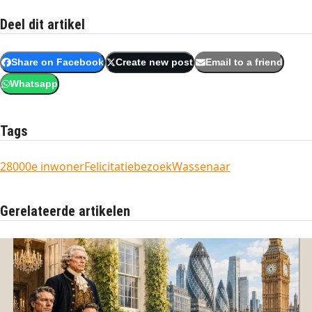
Deel dit artikel
Share on Facebook
Create new post
Email to a friend
Whatsapp
Tags
28000e inwoner
Felicitatiebezoek
Wassenaar
Gerelateerde artikelen