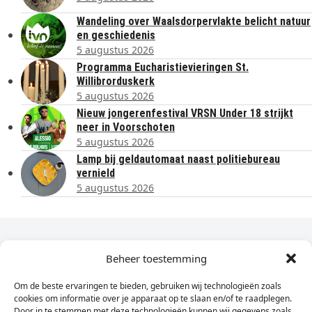
Wandeling over Waalsdorpervlakte belicht natuur
en geschiedenis
5 augustus 2026
Programma Eucharistievieringen St.
Willibrorduskerk
5 augustus 2026
Nieuw jongerenfestival VRSN Under 18 strijkt
neer in Voorschoten
5 augustus 2026
Lamp bij geldautomaat naast politiebureau
vernield
5 augustus 2026
Dagelijks het laatste nieuws in je e-mail?
Beheer toestemming
Om de beste ervaringen te bieden, gebruiken wij technologieën zoals
Vul
cookies om informatie over je apparaat op te slaan en/of te raadplegen.
hier
Door in te stemmen met deze technologieën kunnen wij gegevens zoals