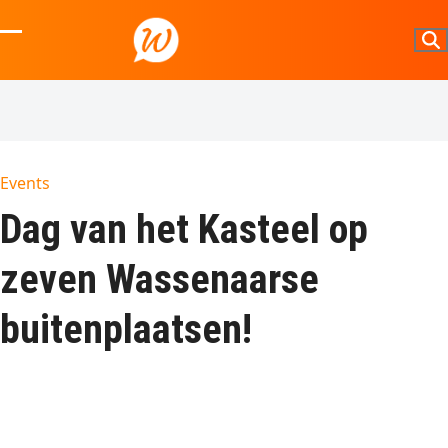
Skip
to
Open
Close
content
mobile
mobile
menu
menu
Events
Dag van het Kasteel op
zeven Wassenaarse
buitenplaatsen!