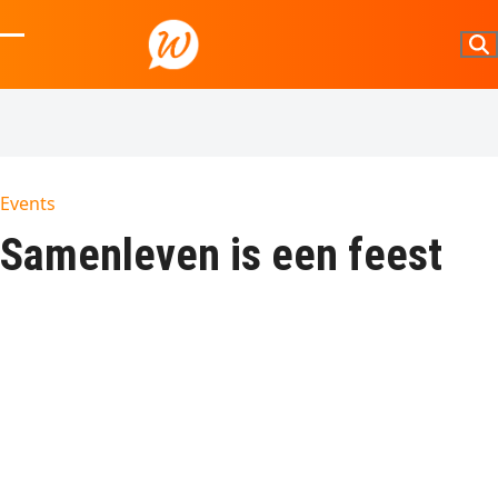
Skip
to
Open
Close
content
mobile
mobile
menu
menu
Events
Samenleven is een feest