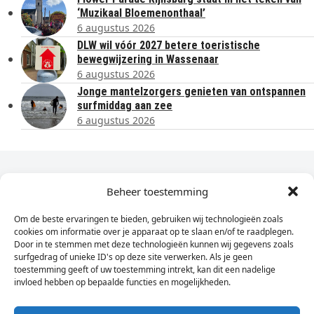
‘Muzikaal Bloemenonthaal’
6 augustus 2026
DLW wil vóór 2027 betere toeristische
bewegwijzering in Wassenaar
6 augustus 2026
Jonge mantelzorgers genieten van ontspannen
surfmiddag aan zee
6 augustus 2026
Dagelijks het laatste nieuws in je e-mail?
Beheer toestemming
Om de beste ervaringen te bieden, gebruiken wij technologieën zoals
Vul
cookies om informatie over je apparaat op te slaan en/of te raadplegen.
hier
Door in te stemmen met deze technologieën kunnen wij gegevens zoals
je
surfgedrag of unieke ID's op deze site verwerken. Als je geen
toestemming geeft of uw toestemming intrekt, kan dit een nadelige
e-
invloed hebben op bepaalde functies en mogelijkheden.
Sign Up
mailadres
in