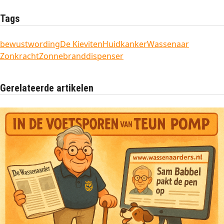
Tags
bewustwording
De Kieviten
Huidkanker
Wassenaar
Zonkracht
Zonnebranddispenser
Gerelateerde artikelen