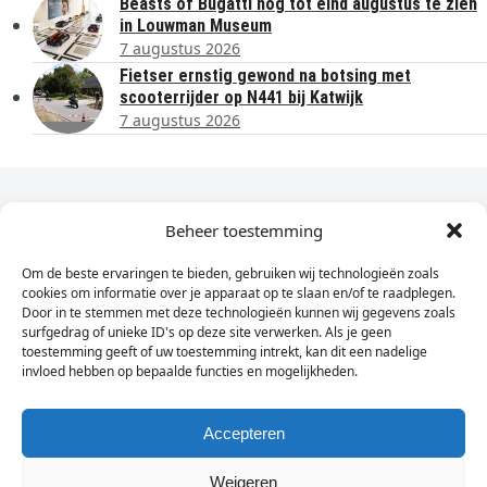
Beasts of Bugatti nog tot eind augustus te zien
in Louwman Museum
7 augustus 2026
Fietser ernstig gewond na botsing met
scooterrijder op N441 bij Katwijk
7 augustus 2026
Dagelijks het laatste nieuws in je e-mail?
Beheer toestemming
Om de beste ervaringen te bieden, gebruiken wij technologieën zoals
Vul
cookies om informatie over je apparaat op te slaan en/of te raadplegen.
hier
Door in te stemmen met deze technologieën kunnen wij gegevens zoals
je
surfgedrag of unieke ID's op deze site verwerken. Als je geen
toestemming geeft of uw toestemming intrekt, kan dit een nadelige
e-
invloed hebben op bepaalde functies en mogelijkheden.
Sign Up
mailadres
in
Accepteren
Weigeren