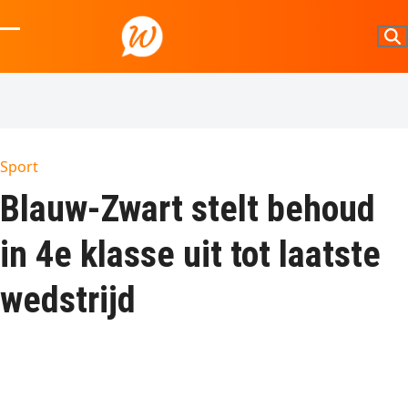
Skip
to
Open
Close
content
mobile
mobile
menu
menu
Sport
Blauw-Zwart stelt behoud
in 4e klasse uit tot laatste
wedstrijd