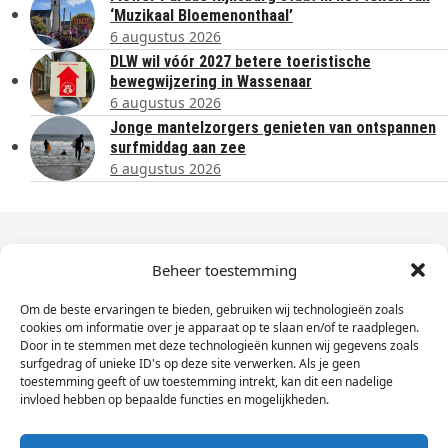
‘Muzikaal Bloemenonthaal’
6 augustus 2026
DLW wil vóór 2027 betere toeristische
bewegwijzering in Wassenaar
6 augustus 2026
Jonge mantelzorgers genieten van ontspannen
surfmiddag aan zee
6 augustus 2026
Dagelijks het laatste nieuws in je e-mail?
Beheer toestemming
Om de beste ervaringen te bieden, gebruiken wij technologieën zoals
Vul
cookies om informatie over je apparaat op te slaan en/of te raadplegen.
hier
Door in te stemmen met deze technologieën kunnen wij gegevens zoals
je
surfgedrag of unieke ID's op deze site verwerken. Als je geen
toestemming geeft of uw toestemming intrekt, kan dit een nadelige
e-
invloed hebben op bepaalde functies en mogelijkheden.
Sign Up
mailadres
in