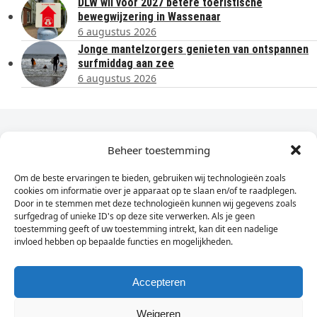
DLW wil vóór 2027 betere toeristische
bewegwijzering in Wassenaar
6 augustus 2026
Jonge mantelzorgers genieten van ontspannen
surfmiddag aan zee
6 augustus 2026
Dagelijks het laatste nieuws in je e-mail?
Beheer toestemming
Om de beste ervaringen te bieden, gebruiken wij technologieën zoals
Vul
cookies om informatie over je apparaat op te slaan en/of te raadplegen.
hier
Door in te stemmen met deze technologieën kunnen wij gegevens zoals
je
surfgedrag of unieke ID's op deze site verwerken. Als je geen
toestemming geeft of uw toestemming intrekt, kan dit een nadelige
e-
invloed hebben op bepaalde functies en mogelijkheden.
Sign Up
mailadres
in
Accepteren
Weigeren