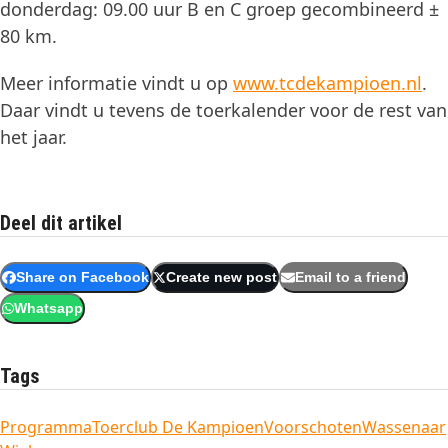
donderdag: 09.00 uur B en C groep gecombineerd ±
80 km.
Meer informatie vindt u op
www.tcdekampioen.nl
.
Daar vindt u tevens de toerkalender voor de rest van
het jaar.
Deel dit artikel
Share on Facebook
Create new post
Email to a friend
Whatsapp
Tags
Programma
Toerclub De Kampioen
Voorschoten
Wassenaar