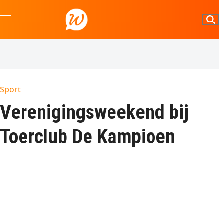
Skip
to
Open
Close
content
mobile
mobile
menu
menu
Sport
Verenigingsweekend bij
Toerclub De Kampioen