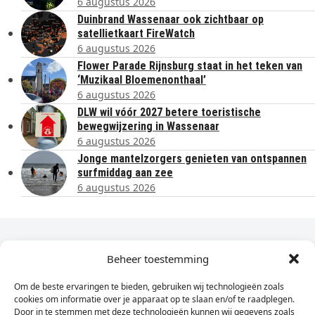
6 augustus 2026
Duinbrand Wassenaar ook zichtbaar op
satellietkaart FireWatch
6 augustus 2026
Flower Parade Rijnsburg staat in het teken van
‘Muzikaal Bloemenonthaal’
6 augustus 2026
DLW wil vóór 2027 betere toeristische
bewegwijzering in Wassenaar
6 augustus 2026
Jonge mantelzorgers genieten van ontspannen
surfmiddag aan zee
6 augustus 2026
Dagelijks het laatste nieuws in je e-mail?
Beheer toestemming
Om de beste ervaringen te bieden, gebruiken wij technologieën zoals
Vul
cookies om informatie over je apparaat op te slaan en/of te raadplegen.
hier
Door in te stemmen met deze technologieën kunnen wij gegevens zoals