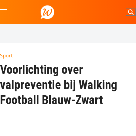
Skip
to
Open
Close
content
mobile
mobile
menu
menu
Sport
Voorlichting over
valpreventie bij Walking
Football Blauw-Zwart