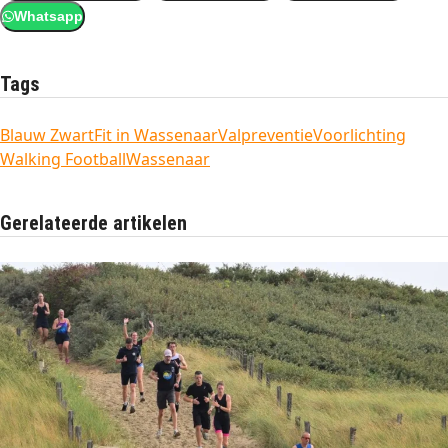
Whatsapp
Tags
Blauw Zwart
Fit in Wassenaar
Valpreventie
Voorlichting
Walking Football
Wassenaar
Gerelateerde artikelen