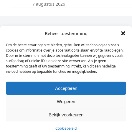
7 augustus 2026
Dagelijks het laatste nieuws in je e-mail?
Beheer toestemming
Om de beste ervaringen te bieden, gebruiken wij technologieën zoals
Vul
cookies om informatie over je apparaat op te slaan en/of te raadplegen.
hier
Door in te stemmen met deze technologieën kunnen wij gegevens zoals
je
surfgedrag of unieke ID's op deze site verwerken. Als je geen
toestemming geeft of uw toestemming intrekt, kan dit een nadelige
e-
invloed hebben op bepaalde functies en mogelijkheden.
Sign Up
mailadres
in
Accepteren
Weigeren
© Wassenaarders.nl 2026
Twitte
F
Bekijk voorkeuren
Cookiebeleid