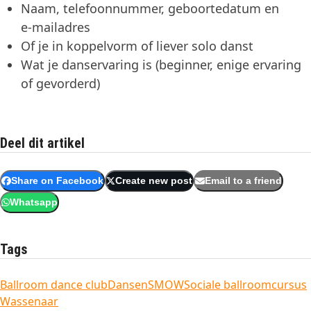
Naam, telefoonnummer, geboortedatum en
e‑mailadres
Of je in koppelvorm of liever solo danst
Wat je danservaring is (beginner, enige ervaring
of gevorderd)
Deel dit artikel
Share on Facebook
Create new post
Email to a friend
Whatsapp
Tags
Ballroom dance club
Dansen
SMOW
Sociale ballroomcursus
Wassenaar