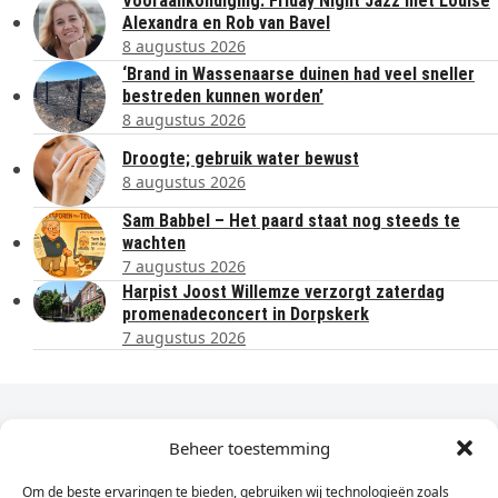
Vooraankondiging: Friday Night Jazz met Louise
Alexandra en Rob van Bavel
8 augustus 2026
‘Brand in Wassenaarse duinen had veel sneller
bestreden kunnen worden’
8 augustus 2026
Droogte; gebruik water bewust
8 augustus 2026
Sam Babbel – Het paard staat nog steeds te
wachten
7 augustus 2026
Harpist Joost Willemze verzorgt zaterdag
promenadeconcert in Dorpskerk
7 augustus 2026
Dagelijks het laatste nieuws in je e-mail?
Beheer toestemming
Om de beste ervaringen te bieden, gebruiken wij technologieën zoals
Vul