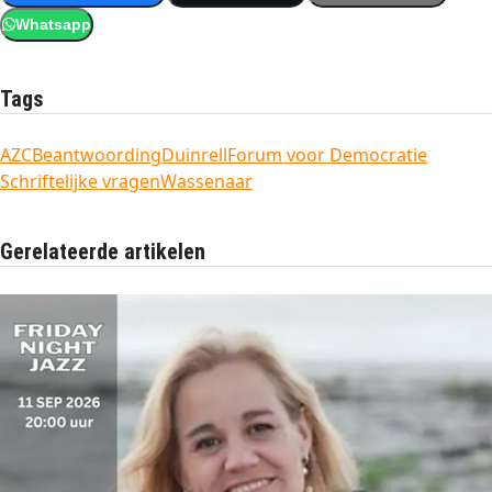
Whatsapp
Tags
AZC
Beantwoording
Duinrell
Forum voor Democratie
Schriftelijke vragen
Wassenaar
Gerelateerde artikelen