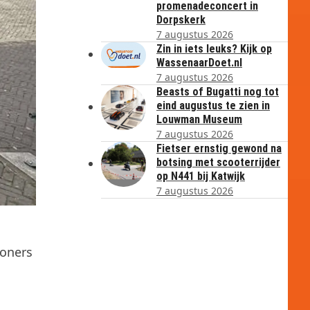
promenadeconcert in
Dorpskerk
7 augustus 2026
Zin in iets leuks? Kijk op
WassenaarDoet.nl
7 augustus 2026
Beasts of Bugatti nog tot
eind augustus te zien in
Louwman Museum
7 augustus 2026
Fietser ernstig gewond na
botsing met scooterrijder
op N441 bij Katwijk
7 augustus 2026
woners