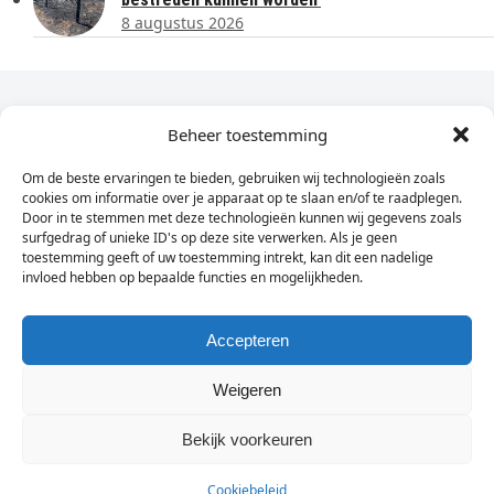
8 augustus 2026
Dagelijks het laatste nieuws in je e-mail?
Beheer toestemming
Om de beste ervaringen te bieden, gebruiken wij technologieën zoals
Vul
cookies om informatie over je apparaat op te slaan en/of te raadplegen.
hier
Door in te stemmen met deze technologieën kunnen wij gegevens zoals
je
surfgedrag of unieke ID's op deze site verwerken. Als je geen
toestemming geeft of uw toestemming intrekt, kan dit een nadelige
e-
invloed hebben op bepaalde functies en mogelijkheden.
Sign Up
mailadres
in
Accepteren
Weigeren
© Wassenaarders.nl 2026
Twitte
F
Bekijk voorkeuren
Cookiebeleid