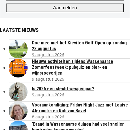
address
Aanmelden
LAATSTE NIEUWS
Doe mee met het Kieviten Golf Open op zondag
23 augustus
9 augustus 2026
Nieuwe activiteiten tijdens Wassenaarse
Zomerfeestweek: pubquiz en bier- en
wijnproeverijen
9 augustus 2026
Is 2026 een slecht wespenjaar?
9 augustus 2026
Vooraankondiging: Friday Night Jazz met Louise
Alexandra en Rob van Bavel
8 augustus 2026
‘Brand in Wassenaarse duinen had veel sneller
bestreden kunnen worden’