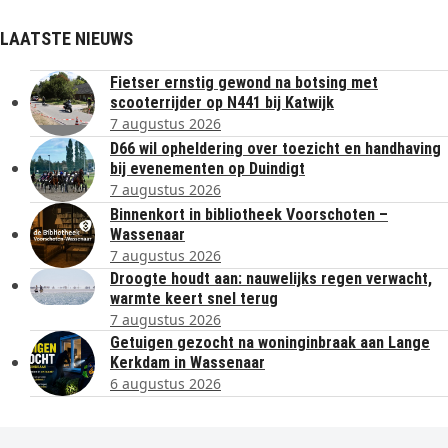
LAATSTE NIEUWS
Fietser ernstig gewond na botsing met
scooterrijder op N441 bij Katwijk
7 augustus 2026
D66 wil opheldering over toezicht en handhaving
bij evenementen op Duindigt
7 augustus 2026
Binnenkort in bibliotheek Voorschoten –
Wassenaar
7 augustus 2026
Droogte houdt aan: nauwelijks regen verwacht,
warmte keert snel terug
7 augustus 2026
Getuigen gezocht na woninginbraak aan Lange
Kerkdam in Wassenaar
6 augustus 2026