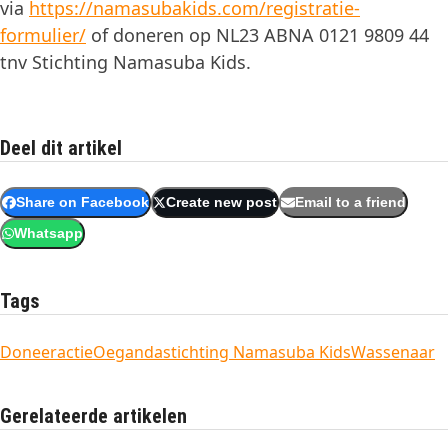
via
https://namasubakids.com/registratie-
formulier/
of doneren op NL23 ABNA 0121 9809 44
tnv Stichting Namasuba Kids.
Deel dit artikel
Share on Facebook
Create new post
Email to a friend
Whatsapp
Tags
Doneeractie
Oeganda
stichting Namasuba Kids
Wassenaar
Gerelateerde artikelen