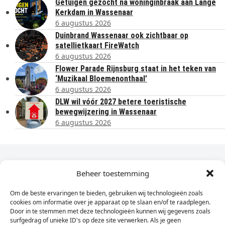
Getuigen gezocht na woninginbraak aan Lange
Kerkdam in Wassenaar
6 augustus 2026
Duinbrand Wassenaar ook zichtbaar op
satellietkaart FireWatch
6 augustus 2026
Flower Parade Rijnsburg staat in het teken van
‘Muzikaal Bloemenonthaal’
6 augustus 2026
DLW wil vóór 2027 betere toeristische
bewegwijzering in Wassenaar
6 augustus 2026
Dagelijks het laatste nieuws in je e-mail?
Beheer toestemming
Om de beste ervaringen te bieden, gebruiken wij technologieën zoals
Vul
cookies om informatie over je apparaat op te slaan en/of te raadplegen.
hier
Door in te stemmen met deze technologieën kunnen wij gegevens zoals
je
surfgedrag of unieke ID's op deze site verwerken. Als je geen