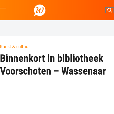
Skip
to
Open
Close
content
mobile
mobile
menu
menu
Kunst & cultuur
Binnenkort in bibliotheek
Voorschoten – Wassenaar