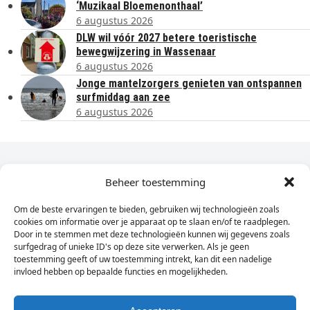
‘Muzikaal Bloemenonthaal’
6 augustus 2026
DLW wil vóór 2027 betere toeristische
bewegwijzering in Wassenaar
6 augustus 2026
Jonge mantelzorgers genieten van ontspannen
surfmiddag aan zee
6 augustus 2026
Dagelijks het laatste nieuws in je e-mail?
Beheer toestemming
Om de beste ervaringen te bieden, gebruiken wij technologieën zoals
Vul
cookies om informatie over je apparaat op te slaan en/of te raadplegen.
hier
Door in te stemmen met deze technologieën kunnen wij gegevens zoals
je
surfgedrag of unieke ID's op deze site verwerken. Als je geen
toestemming geeft of uw toestemming intrekt, kan dit een nadelige
e-
invloed hebben op bepaalde functies en mogelijkheden.
Sign Up
mailadres
in