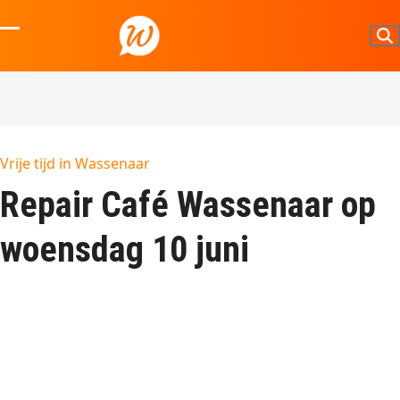
Skip
to
Open
Close
content
mobile
mobile
menu
menu
Vrije tijd in Wassenaar
Repair Café Wassenaar op
woensdag 10 juni