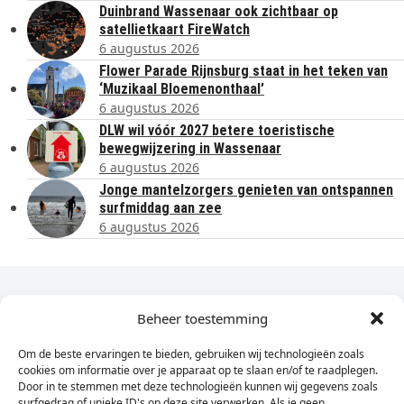
Duinbrand Wassenaar ook zichtbaar op
satellietkaart FireWatch
6 augustus 2026
Flower Parade Rijnsburg staat in het teken van
‘Muzikaal Bloemenonthaal’
6 augustus 2026
DLW wil vóór 2027 betere toeristische
bewegwijzering in Wassenaar
6 augustus 2026
Jonge mantelzorgers genieten van ontspannen
surfmiddag aan zee
6 augustus 2026
Dagelijks het laatste nieuws in je e-mail?
Beheer toestemming
Om de beste ervaringen te bieden, gebruiken wij technologieën zoals
Vul
cookies om informatie over je apparaat op te slaan en/of te raadplegen.
hier
Door in te stemmen met deze technologieën kunnen wij gegevens zoals
je
surfgedrag of unieke ID's op deze site verwerken. Als je geen