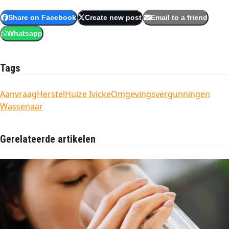
Share on Facebook
Create new post
Email to a friend
Whatsapp
Tags
Aanvraag
Herstel
Huize Ivicke
Omgevingsvergunningen
Wassenaar
Gerelateerde artikelen