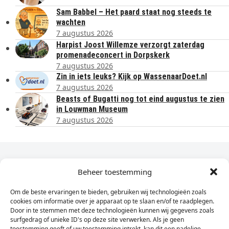
Sam Babbel – Het paard staat nog steeds te
wachten
7 augustus 2026
Harpist Joost Willemze verzorgt zaterdag
promenadeconcert in Dorpskerk
7 augustus 2026
Zin in iets leuks? Kijk op WassenaarDoet.nl
7 augustus 2026
Beasts of Bugatti nog tot eind augustus te zien
in Louwman Museum
7 augustus 2026
Dagelijks het laatste nieuws in je e-mail?
Beheer toestemming
Om de beste ervaringen te bieden, gebruiken wij technologieën zoals
Vul
cookies om informatie over je apparaat op te slaan en/of te raadplegen.
hier
Door in te stemmen met deze technologieën kunnen wij gegevens zoals
je
surfgedrag of unieke ID's op deze site verwerken. Als je geen
toestemming geeft of uw toestemming intrekt, kan dit een nadelige