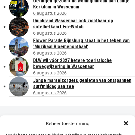
Getuigen gezocht na woninginbraak aan Lange
Kerkdam in Wassenaar
6 augustus 2026
Duinbrand Wassenaar ook zichtbaar op
satellietkaart FireWatch
6 augustus 2026
Flower Parade Rijnsburg staat in het teken van
‘Muzikaal Bloemenonthaal’
6 augustus 2026
DLW wil vóór 2027 betere toeristische
bewegwijzering in Wassenaar
6 augustus 2026
Jonge mantelzorgers genieten van ontspannen
surfmiddag aan zee
6 augustus 2026
Dagelijks het laatste nieuws in je e-mail?
Beheer toestemming