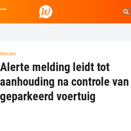
Skip
to
Open
Close
content
mobile
mobile
menu
menu
Nieuws
Alerte melding leidt tot
aanhouding na controle van
geparkeerd voertuig