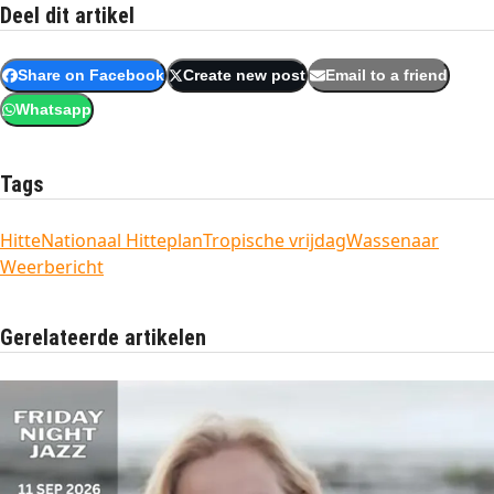
Deel dit artikel
Share on Facebook
Create new post
Email to a friend
Whatsapp
Tags
Hitte
Nationaal Hitteplan
Tropische vrijdag
Wassenaar
Weerbericht
Gerelateerde artikelen