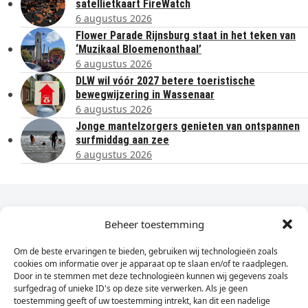
satellietkaart FireWatch
6 augustus 2026
Flower Parade Rijnsburg staat in het teken van
‘Muzikaal Bloemenonthaal’
6 augustus 2026
DLW wil vóór 2027 betere toeristische
bewegwijzering in Wassenaar
6 augustus 2026
Jonge mantelzorgers genieten van ontspannen
surfmiddag aan zee
6 augustus 2026
Dagelijks het laatste nieuws in je e-mail?
Beheer toestemming
Om de beste ervaringen te bieden, gebruiken wij technologieën zoals
Vul
cookies om informatie over je apparaat op te slaan en/of te raadplegen.
hier
Door in te stemmen met deze technologieën kunnen wij gegevens zoals
je
surfgedrag of unieke ID's op deze site verwerken. Als je geen
toestemming geeft of uw toestemming intrekt, kan dit een nadelige
e-