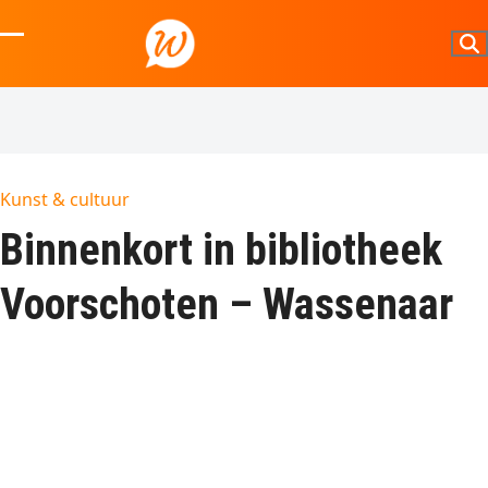
Skip
to
Open
Close
content
mobile
mobile
menu
menu
Kunst & cultuur
Binnenkort in bibliotheek
Voorschoten – Wassenaar