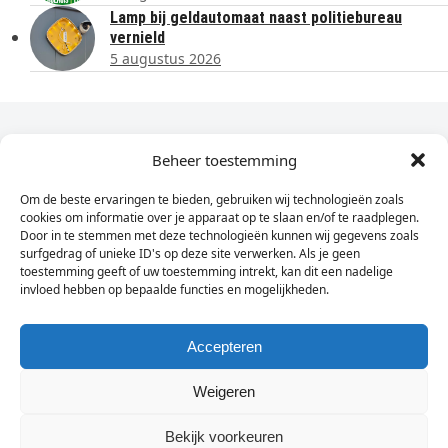
Lamp bij geldautomaat naast politiebureau
vernield
5 augustus 2026
Dagelijks het laatste nieuws in je e-mail?
Beheer toestemming
Om de beste ervaringen te bieden, gebruiken wij technologieën zoals
Vul
cookies om informatie over je apparaat op te slaan en/of te raadplegen.
hier
Door in te stemmen met deze technologieën kunnen wij gegevens zoals
je
surfgedrag of unieke ID's op deze site verwerken. Als je geen
toestemming geeft of uw toestemming intrekt, kan dit een nadelige
e-
invloed hebben op bepaalde functies en mogelijkheden.
Sign Up
mailadres
in
Accepteren
Weigeren
© Wassenaarders.nl 2026
Twitte
F
Bekijk voorkeuren