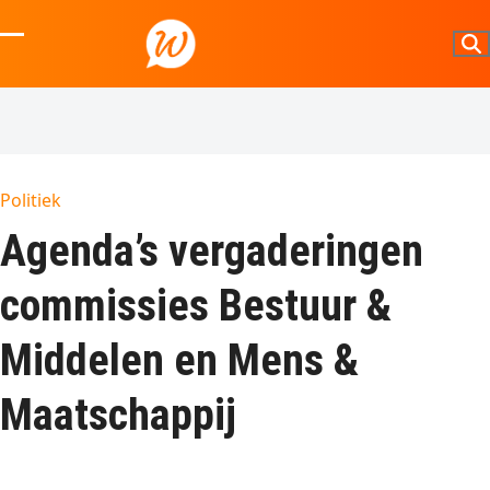
Skip
to
Open
Close
content
mobile
mobile
menu
menu
Politiek
Agenda’s vergaderingen
commissies Bestuur &
Middelen en Mens &
Maatschappij