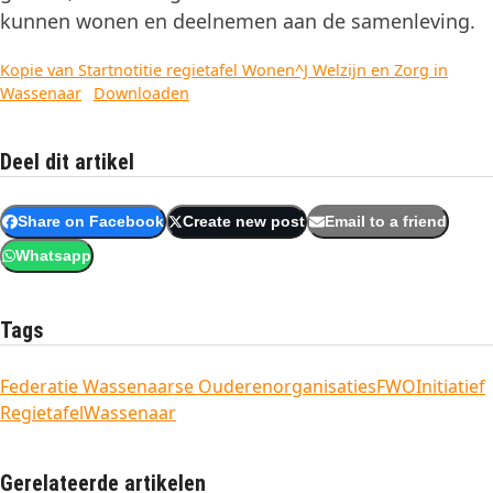
kunnen wonen en deelnemen aan de samenleving.
Kopie van Startnotitie regietafel Wonen^J Welzijn en Zorg in
Wassenaar
Downloaden
Deel dit artikel
Share on Facebook
Create new post
Email to a friend
Whatsapp
Tags
Federatie Wassenaarse Ouderenorganisaties
FWO
Initiatief
Regietafel
Wassenaar
Gerelateerde artikelen