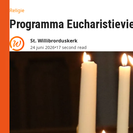
Religie
Programma Eucharistievie
St. Willibrorduskerk
24 juni 2026
•
17 second read