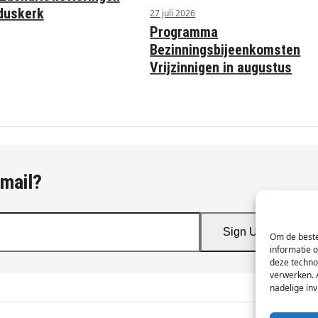
rduskerk
27 juli 2026
Programma
Bezinningsbijeenkomsten
Vrijzinnigen in augustus
-mail?
Sign Up
Om de beste
informatie 
deze techno
verwerken. 
nadelige in