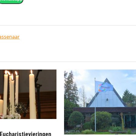
ssenaar
ucharistievieringen