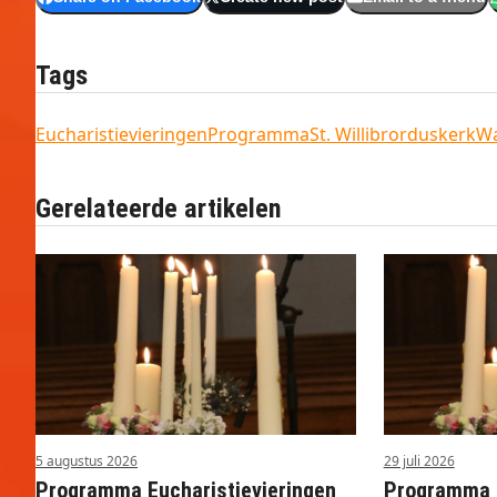
Tags
Eucharistievieringen
Programma
St. Willibrorduskerk
Wa
Gerelateerde artikelen
5 augustus 2026
29 juli 2026
Programma Eucharistievieringen
Programma E