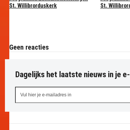
St. Willibrorduskerk
St. Willibro
Geen reacties
Dagelijks het laatste nieuws in je e
Vul
hier
je
e-
mailadres
in