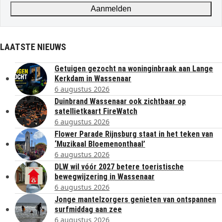
Aanmelden
LAATSTE NIEUWS
Getuigen gezocht na woninginbraak aan Lange
Kerkdam in Wassenaar
6 augustus 2026
Duinbrand Wassenaar ook zichtbaar op
satellietkaart FireWatch
6 augustus 2026
Flower Parade Rijnsburg staat in het teken van
‘Muzikaal Bloemenonthaal’
6 augustus 2026
DLW wil vóór 2027 betere toeristische
bewegwijzering in Wassenaar
6 augustus 2026
Jonge mantelzorgers genieten van ontspannen
surfmiddag aan zee
6 augustus 2026