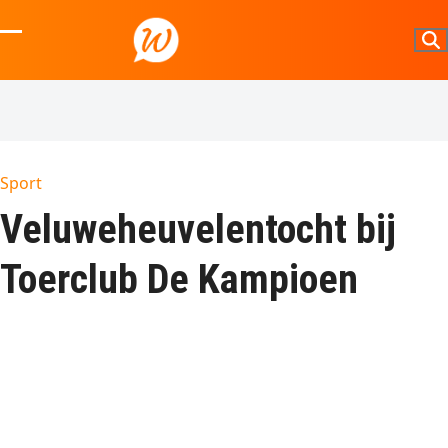
Skip
to
Open
Close
content
mobile
mobile
menu
menu
Sport
Veluweheuvelentocht bij
Toerclub De Kampioen