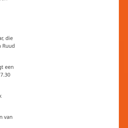
r, die
en Ruud
gt een
17.30
k
an van