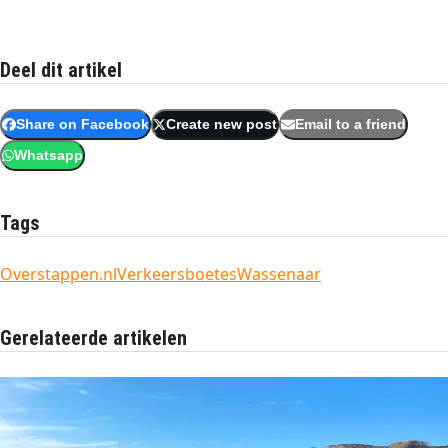
Deel dit artikel
Share on Facebook
Create new post
Email to a friend
Whatsapp
Tags
Overstappen.nl
Verkeersboetes
Wassenaar
Gerelateerde artikelen