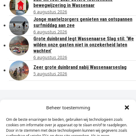
bewegwijzering in Wassenaar
6 augustus 2026
Jonge mantelzorgers genieten van ontspannen
surfmiddag aan zee
6 augustus 2026
Grote duinbrand legt Wassenaarse Slag stil: ‘We
wilden onze gasten niet in onzekerheid laten
wachten’
6 augustus 2026
Zeer grote duinbrand nabij Wassenaarseslag
5 augustus 2026
Dagelijks het laatste nieuws in je e-mail?
Beheer toestemming
Om de beste ervaringen te bieden, gebruiken wij technologieën zoals
Vul
cookies om informatie over je apparaat op te slaan en/of te raadplegen.
hier
Door in te stemmen met deze technologieën kunnen wij gegevens zoals
je
surfgedrag of unieke ID's op deze site verwerken. Als je geen