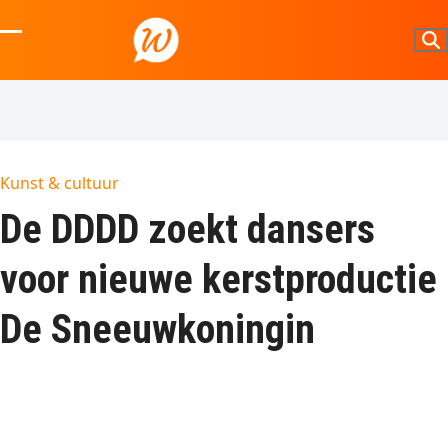
Skip
to
Open
Close
content
mobile
mobile
menu
menu
Kunst & cultuur
De DDDD zoekt dansers
voor nieuwe kerstproductie
De Sneeuwkoningin