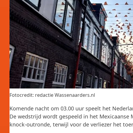
Fotocredit: redactie Wassenaarders.nl
Komende nacht om 03.00 uur speelt het Nederlan
De wedstrijd wordt gespeeld in het Mexicaanse M
knock-outronde, terwijl voor de verliezer het toer