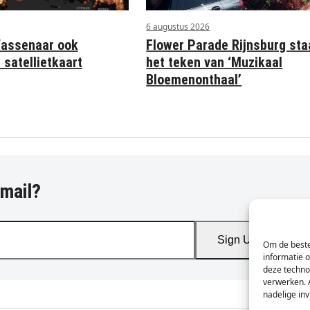
6 augustus 2026
Wassenaar ook
Flower Parade Rijnsburg sta
 satellietkaart
het teken van ‘Muzikaal
Bloemenonthaal’
-mail?
Sign Up
Om de beste
informatie 
deze techno
verwerken. 
nadelige in