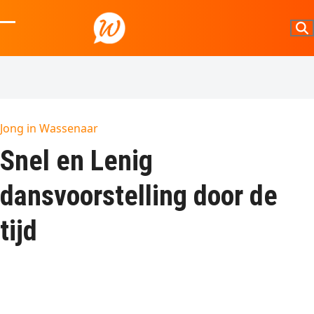
Skip
to
Open
Close
content
mobile
mobile
menu
menu
Jong in Wassenaar
Snel en Lenig
dansvoorstelling door de
tijd