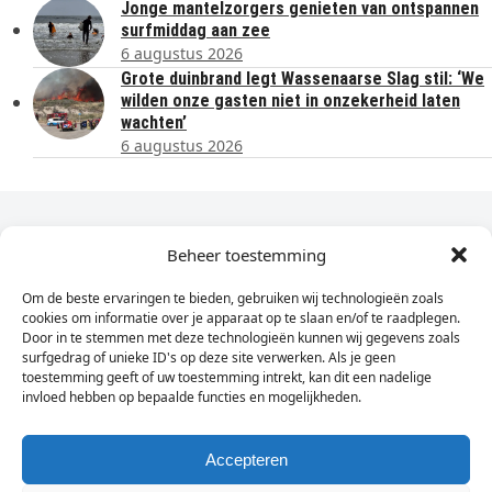
Jonge mantelzorgers genieten van ontspannen
surfmiddag aan zee
6 augustus 2026
Grote duinbrand legt Wassenaarse Slag stil: ‘We
wilden onze gasten niet in onzekerheid laten
wachten’
6 augustus 2026
Dagelijks het laatste nieuws in je e-mail?
Beheer toestemming
Om de beste ervaringen te bieden, gebruiken wij technologieën zoals
Vul
cookies om informatie over je apparaat op te slaan en/of te raadplegen.
hier
Door in te stemmen met deze technologieën kunnen wij gegevens zoals
je
surfgedrag of unieke ID's op deze site verwerken. Als je geen
toestemming geeft of uw toestemming intrekt, kan dit een nadelige
e-
invloed hebben op bepaalde functies en mogelijkheden.
Sign Up
mailadres
in
Accepteren