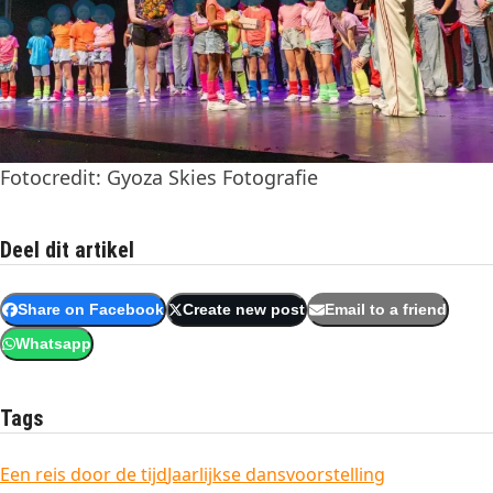
Fotocredit: Gyoza Skies Fotografie
Deel dit artikel
Share on Facebook
Create new post
Email to a friend
Whatsapp
Tags
Een reis door de tijd
Jaarlijkse dansvoorstelling