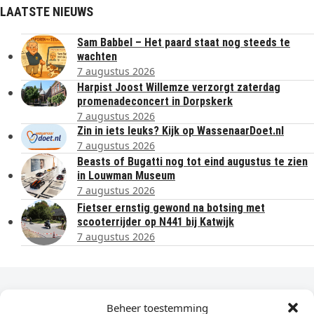
LAATSTE NIEUWS
Sam Babbel – Het paard staat nog steeds te
wachten
7 augustus 2026
Harpist Joost Willemze verzorgt zaterdag
promenadeconcert in Dorpskerk
7 augustus 2026
Zin in iets leuks? Kijk op WassenaarDoet.nl
7 augustus 2026
Beasts of Bugatti nog tot eind augustus te zien
in Louwman Museum
7 augustus 2026
Fietser ernstig gewond na botsing met
scooterrijder op N441 bij Katwijk
7 augustus 2026
Dagelijks het laatste nieuws in je e-mail?
Beheer toestemming