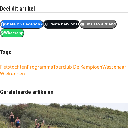
Deel dit artikel
Share on Facebook
Create new post
Email to a friend
Whatsapp
Tags
Fietstochten
Programma
Toerclub De Kampioen
Wassenaar
Wielrennen
Gerelateerde artikelen