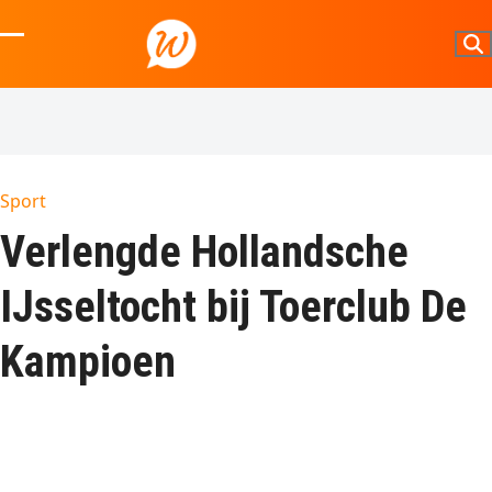
Skip
to
Open
Close
content
mobile
mobile
menu
menu
Sport
Verlengde Hollandsche
IJsseltocht bij Toerclub De
Kampioen