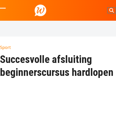
Skip
to
Open
Close
content
mobile
mobile
menu
menu
Sport
Succesvolle afsluiting
beginnerscursus hardlopen