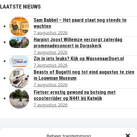
LAATSTE NIEUWS
Sam Babbel – Het paard staat nog steeds te
wachten
7 augustus 2026
Harpist Joost Willemze verzorgt zaterdag
promenadeconcert in Dorpskerk
7 augustus 2026
Zin in iets leuks? Kijk op WassenaarDoet.nl
7 augustus 2026
Beasts of Bugatti nog tot eind augustus te zien
in Louwman Museum
7 augustus 2026
Fietser ernstig gewond na botsing met
scooterrijder op N441 bij Katwijk
7 augustus 2026
Dagelijks het laatste nieuws in je e-mail?
Beheer toestemming