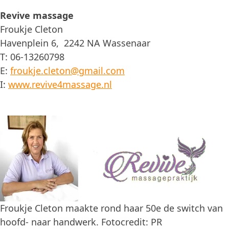
Revive massage
Froukje Cleton
Havenplein 6, 2242 NA Wassenaar
T: 06-13260798
E:
froukje.cleton@gmail.com
I:
www.revive4massage.nl
Froukje Cleton maakte rond haar 50
e
de switch van
hoofd- naar handwerk. Fotocredit: PR