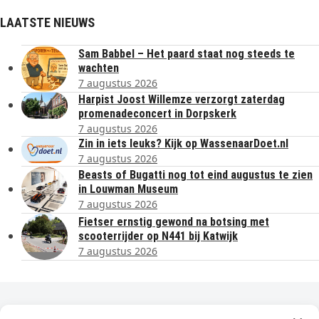
LAATSTE NIEUWS
Sam Babbel – Het paard staat nog steeds te
wachten
7 augustus 2026
Harpist Joost Willemze verzorgt zaterdag
promenadeconcert in Dorpskerk
7 augustus 2026
Zin in iets leuks? Kijk op WassenaarDoet.nl
7 augustus 2026
Beasts of Bugatti nog tot eind augustus te zien
in Louwman Museum
7 augustus 2026
Fietser ernstig gewond na botsing met
scooterrijder op N441 bij Katwijk
7 augustus 2026
Dagelijks het laatste nieuws in je e-mail?