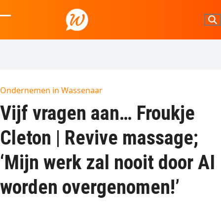
Skip
to
Open
Close
content
mobile
mobile
menu
menu
Ondernemen in Wassenaar
Vijf vragen aan… Froukje
Cleton | Revive massage;
‘Mijn werk zal nooit door AI
worden overgenomen!’