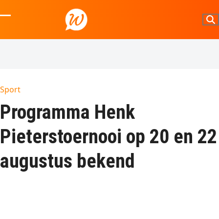
Skip
to
Open
Close
content
mobile
mobile
menu
menu
Sport
Programma Henk
Pieterstoernooi op 20 en 22
augustus bekend