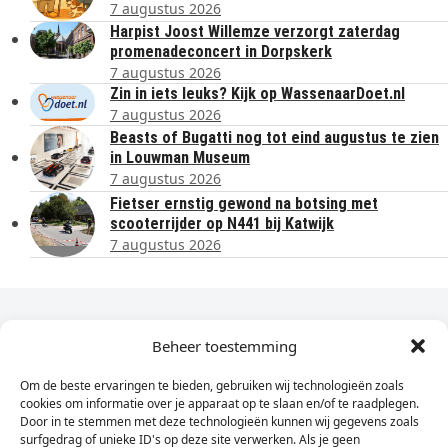
7 augustus 2026
Harpist Joost Willemze verzorgt zaterdag
promenadeconcert in Dorpskerk
7 augustus 2026
Zin in iets leuks? Kijk op WassenaarDoet.nl
7 augustus 2026
Beasts of Bugatti nog tot eind augustus te zien
in Louwman Museum
7 augustus 2026
Fietser ernstig gewond na botsing met
scooterrijder op N441 bij Katwijk
7 augustus 2026
Dagelijks het laatste nieuws in je e-mail?
Beheer toestemming
Om de beste ervaringen te bieden, gebruiken wij technologieën zoals
Vul
cookies om informatie over je apparaat op te slaan en/of te raadplegen.
hier
Door in te stemmen met deze technologieën kunnen wij gegevens zoals
je
surfgedrag of unieke ID's op deze site verwerken. Als je geen