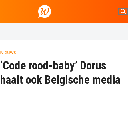
Skip
to
Open
Close
content
mobile
mobile
menu
menu
Nieuws
‘Code rood-baby’ Dorus
haalt ook Belgische media