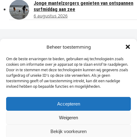
Jonge mantelzorgers genieten van ontspannen
surfmiddag aan zee
6 augustus 2026
Dagelijks het laatste nieuws in je e-mail?
Beheer toestemming
Om de beste ervaringen te bieden, gebruiken wij technologieën zoals
Vul
cookies om informatie over je apparaat op te slaan en/of te raadplegen.
hier
Door in te stemmen met deze technologieën kunnen wij gegevens zoals
je
surfgedrag of unieke ID's op deze site verwerken. Als je geen
toestemming geeft of uw toestemming intrekt, kan dit een nadelige
e-
invloed hebben op bepaalde functies en mogelijkheden.
Sign Up
mailadres
in
Accepteren
Weigeren
© Wassenaarders.nl 2026
Twitte
F
Bekijk voorkeuren