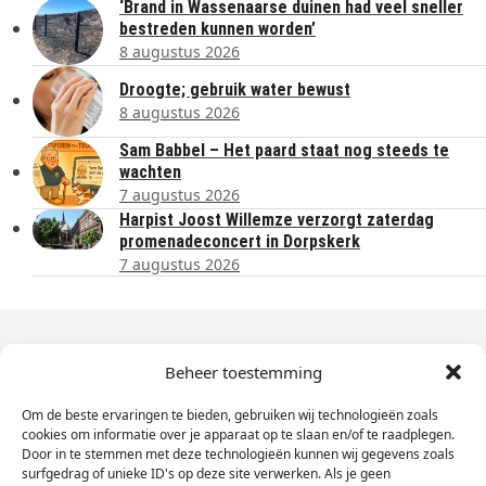
‘Brand in Wassenaarse duinen had veel sneller
bestreden kunnen worden’
8 augustus 2026
Droogte; gebruik water bewust
8 augustus 2026
Sam Babbel – Het paard staat nog steeds te
wachten
7 augustus 2026
Harpist Joost Willemze verzorgt zaterdag
promenadeconcert in Dorpskerk
7 augustus 2026
Dagelijks het laatste nieuws in je e-mail?
Beheer toestemming
Om de beste ervaringen te bieden, gebruiken wij technologieën zoals
Vul
cookies om informatie over je apparaat op te slaan en/of te raadplegen.
hier
Door in te stemmen met deze technologieën kunnen wij gegevens zoals
je
surfgedrag of unieke ID's op deze site verwerken. Als je geen