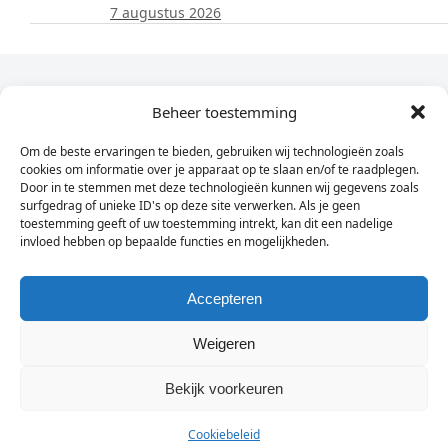
7 augustus 2026
Dagelijks het laatste nieuws in je e-mail?
Beheer toestemming
Om de beste ervaringen te bieden, gebruiken wij technologieën zoals
Vul
cookies om informatie over je apparaat op te slaan en/of te raadplegen.
hier
Door in te stemmen met deze technologieën kunnen wij gegevens zoals
je
surfgedrag of unieke ID's op deze site verwerken. Als je geen
toestemming geeft of uw toestemming intrekt, kan dit een nadelige
e-
invloed hebben op bepaalde functies en mogelijkheden.
Sign Up
mailadres
in
Accepteren
Weigeren
© Wassenaarders.nl 2026
Twitte
F
Bekijk voorkeuren
Cookiebeleid