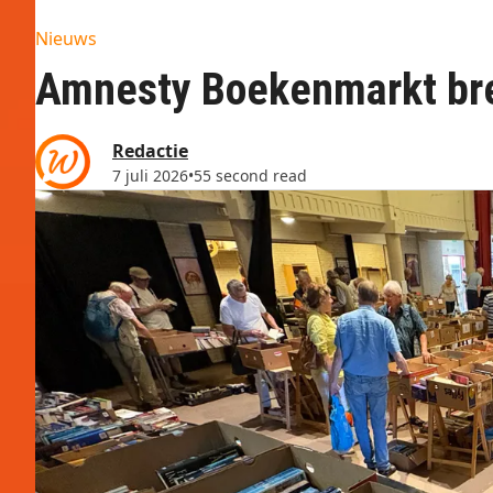
Nieuws
Amnesty Boekenmarkt bre
Redactie
7 juli 2026
•
55 second read