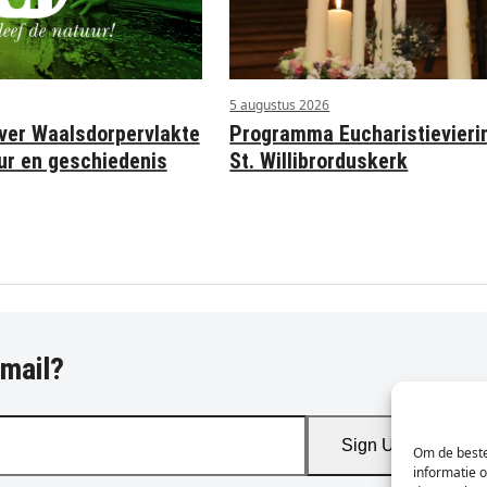
5 augustus 2026
ver Waalsdorpervlakte
Programma Eucharistievieri
uur en geschiedenis
St. Willibrorduskerk
-mail?
Sign Up
Om de beste
informatie 