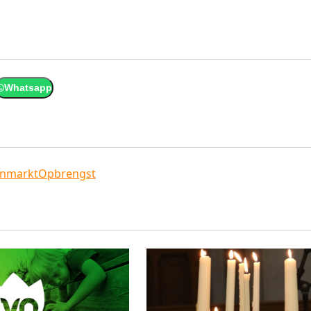
Whatsapp
nmarkt
Opbrengst