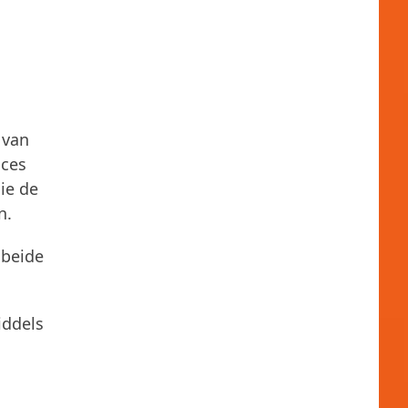
 van
cces
ie de
n.
 beide
iddels