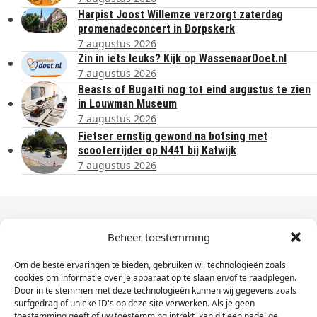
Harpist Joost Willemze verzorgt zaterdag
promenadeconcert in Dorpskerk
7 augustus 2026
Zin in iets leuks? Kijk op WassenaarDoet.nl
7 augustus 2026
Beasts of Bugatti nog tot eind augustus te zien
in Louwman Museum
7 augustus 2026
Fietser ernstig gewond na botsing met
scooterrijder op N441 bij Katwijk
7 augustus 2026
Dagelijks het laatste nieuws in je e-mail?
Beheer toestemming
Om de beste ervaringen te bieden, gebruiken wij technologieën zoals
Vul
cookies om informatie over je apparaat op te slaan en/of te raadplegen.
hier
Door in te stemmen met deze technologieën kunnen wij gegevens zoals
je
surfgedrag of unieke ID's op deze site verwerken. Als je geen
toestemming geeft of uw toestemming intrekt, kan dit een nadelige