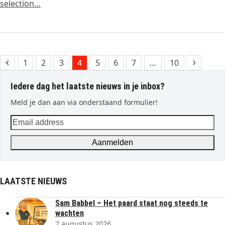
selection…
Previous
Page
Page
Page
Page
Page
Page
Page
Page
Next
1
2
3
4
5
6
7
…
10
Iedere dag het laatste nieuws in je inbox?
Meld je dan aan via onderstaand formulier!
Email
address
Aanmelden
LAATSTE NIEUWS
Sam Babbel – Het paard staat nog steeds te
wachten
7 augustus 2026