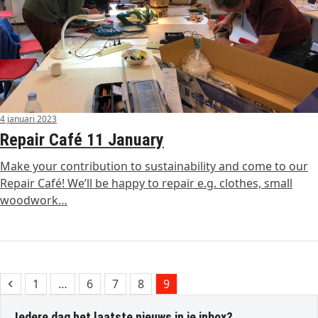
4 januari 2023
Repair Café 11 January
Make your contribution to sustainability and come to our
Repair Café! We’ll be happy to repair e.g. clothes, small
woodwork…
Previous
Page
Page
Page
Page
Page
1
…
6
7
8
9
Iedere dag het laatste nieuws in je inbox?