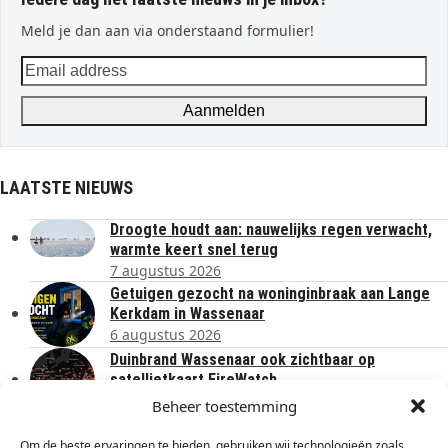
Meld je dan aan via onderstaand formulier!
Email
address
Aanmelden
LAATSTE NIEUWS
Droogte houdt aan: nauwelijks regen verwacht,
warmte keert snel terug
7 augustus 2026
Getuigen gezocht na woninginbraak aan Lange
Kerkdam in Wassenaar
6 augustus 2026
Duinbrand Wassenaar ook zichtbaar op
satellietkaart FireWatch
6 augustus 2026
Beheer toestemming
Flower Parade Rijnsburg staat in het teken van
‘Muzikaal Bloemenonthaal’
Om de beste ervaringen te bieden, gebruiken wij technologieën zoals