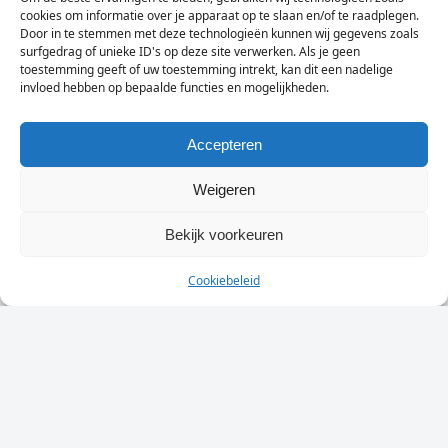
cookies om informatie over je apparaat op te slaan en/of te raadplegen.
6 augustus 2026
Door in te stemmen met deze technologieën kunnen wij gegevens zoals
DLW wil vóór 2027 betere toeristische
surfgedrag of unieke ID's op deze site verwerken. Als je geen
bewegwijzering in Wassenaar
toestemming geeft of uw toestemming intrekt, kan dit een nadelige
6 augustus 2026
invloed hebben op bepaalde functies en mogelijkheden.
Accepteren
Dagelijks het laatste nieuws in je e-mail?
Weigeren
Vul
Bekijk voorkeuren
hier
je
Cookiebeleid
e-
Sign Up
mailadres
in
© Wassenaarders.nl 2026