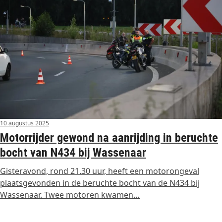
10 augustus 2025
Motorrijder gewond na aanrijding in beruchte
bocht van N434 bij Wassenaar
Gisteravond, rond 21.30 uur, heeft een motorongeval
plaatsgevonden in de beruchte bocht van de N434 bij
Wassenaar. Twee motoren kwamen…