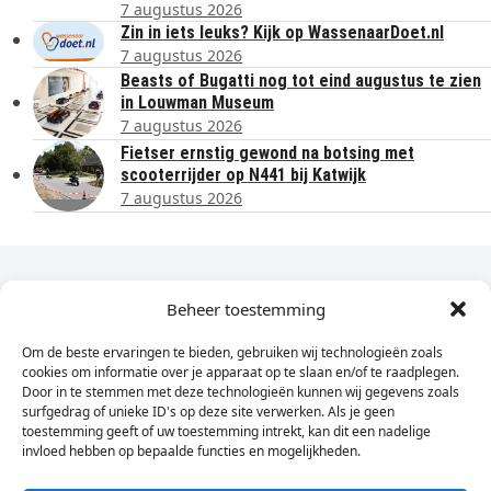
7 augustus 2026
Zin in iets leuks? Kijk op WassenaarDoet.nl
7 augustus 2026
Beasts of Bugatti nog tot eind augustus te zien
in Louwman Museum
7 augustus 2026
Fietser ernstig gewond na botsing met
scooterrijder op N441 bij Katwijk
7 augustus 2026
Dagelijks het laatste nieuws in je e-mail?
Beheer toestemming
Om de beste ervaringen te bieden, gebruiken wij technologieën zoals
Vul
cookies om informatie over je apparaat op te slaan en/of te raadplegen.
hier
Door in te stemmen met deze technologieën kunnen wij gegevens zoals
je
surfgedrag of unieke ID's op deze site verwerken. Als je geen
toestemming geeft of uw toestemming intrekt, kan dit een nadelige
e-
invloed hebben op bepaalde functies en mogelijkheden.
Sign Up
mailadres
in