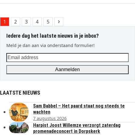
Page
Page
Page
Page
Page
Next
1
2
3
4
5
Iedere dag het laatste nieuws in je inbox?
Meld je dan aan via onderstaand formulier!
Email
address
Aanmelden
LAATSTE NIEUWS
Sam Babbel – Het paard staat nog steeds te
wachten
7 augustus 2026
Harpist Joost Willemze verzorgt zaterdag
promenadeconcert in Dorpskerk