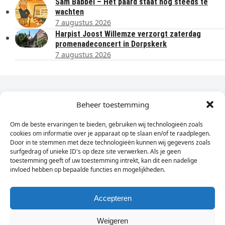
Sam Babbel – Het paard staat nog steeds te
wachten
7 augustus 2026
Harpist Joost Willemze verzorgt zaterdag
promenadeconcert in Dorpskerk
7 augustus 2026
Dagelijks het laatste nieuws in je e-mail?
Beheer toestemming
Om de beste ervaringen te bieden, gebruiken wij technologieën zoals
Vul
cookies om informatie over je apparaat op te slaan en/of te raadplegen.
hier
Door in te stemmen met deze technologieën kunnen wij gegevens zoals
je
surfgedrag of unieke ID's op deze site verwerken. Als je geen
toestemming geeft of uw toestemming intrekt, kan dit een nadelige
e-
invloed hebben op bepaalde functies en mogelijkheden.
Sign Up
mailadres
in
Accepteren
Weigeren