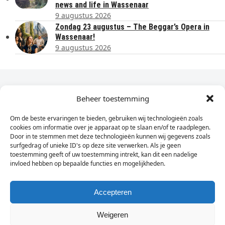
news and life in Wassenaar
9 augustus 2026
Zondag 23 augustus – The Beggar’s Opera in
Wassenaar!
9 augustus 2026
Dagelijks het laatste nieuws in je e-mail?
Beheer toestemming
Om de beste ervaringen te bieden, gebruiken wij technologieën zoals
Vul
cookies om informatie over je apparaat op te slaan en/of te raadplegen.
hier
Door in te stemmen met deze technologieën kunnen wij gegevens zoals
je
surfgedrag of unieke ID's op deze site verwerken. Als je geen
toestemming geeft of uw toestemming intrekt, kan dit een nadelige
e-
invloed hebben op bepaalde functies en mogelijkheden.
Sign Up
mailadres
in
Accepteren
Weigeren