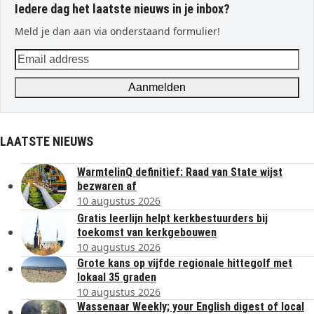
Iedere dag het laatste nieuws in je inbox?
Meld je dan aan via onderstaand formulier!
Email
address
Aanmelden
LAATSTE NIEUWS
WarmtelinQ definitief: Raad van State wijst
bezwaren af
10 augustus 2026
Gratis leerlijn helpt kerkbestuurders bij
toekomst van kerkgebouwen
10 augustus 2026
Grote kans op vijfde regionale hittegolf met
lokaal 35 graden
10 augustus 2026
Wassenaar Weekly; your English digest of local