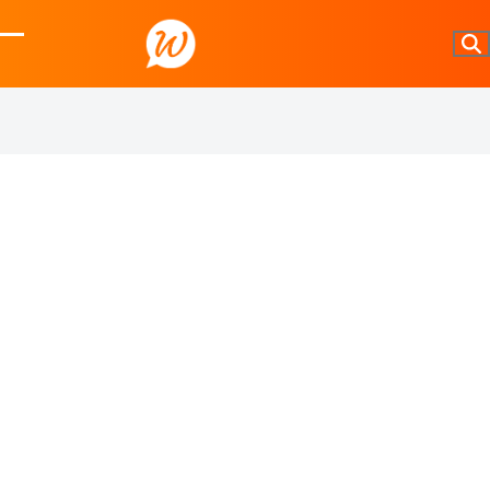
Skip
to
Open
Close
content
mobile
mobile
menu
menu