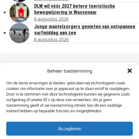
DLW wil vóór 2027 betere toeristische
bewegwijzering in Wassenaar
6 augustus 2026
Jonge mantelzorgers genieten van ontspannen
surfmiddag aan zee
6 augustus 2026
Dagelijks het laatste nieuws in je e-mail?
Beheer toestemming
Om de beste ervaringen te bieden, gebruiken wij technologieën zoals
Vul
cookies om informatie over je apparaat op te slaan en/of te raadplegen.
hier
Door in te stemmen met deze technologieën kunnen wij gegevens zoals
je
surfgedrag of unieke ID's op deze site verwerken. Als je geen
toestemming geeft of uw toestemming intrekt, kan dit een nadelige
e-
invloed hebben op bepaalde functies en mogelijkheden.
Sign Up
mailadres
in
Accepteren