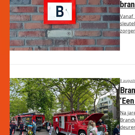
bran
Vanaf 
sleute
zorge
8 august
Bran
‘Een
Na jar
Brandw
deure