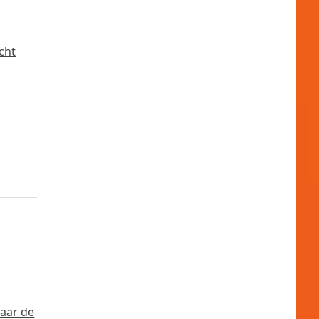
cht
aar de