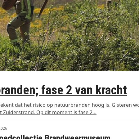
branden; fase 2 van kracht
betekent dat het risico op natuurbranden hoog is. Gisteren 
t Zuiderstrand. Op dit moment is fase 2…
 2026
goedcollectie Brandweermuseum