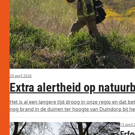
29 april 2026
Extra alertheid op natuur
Het is al een langere tijd droog in onze regio en dat 
nog brand in de duinen ter hoogte van Duindorp bij he
13 april
Erf