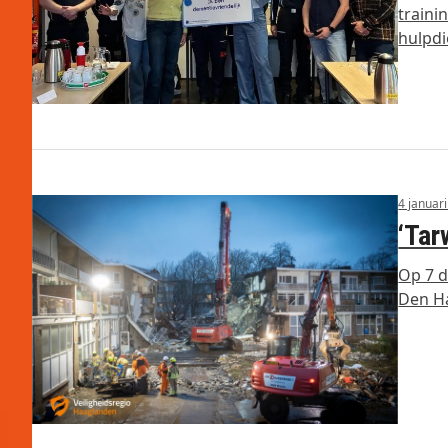
traini
hulpd
4 januar
‘Tar
Op 7 d
Den H