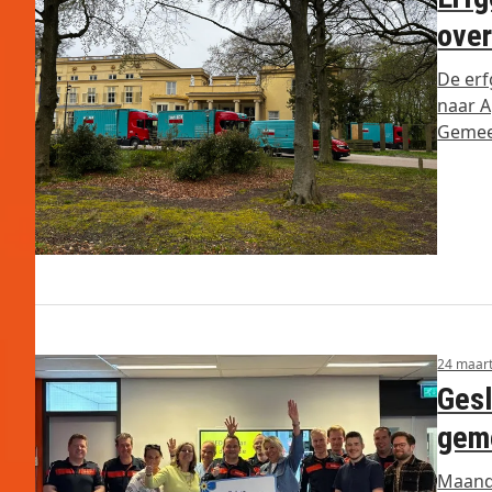
over
De er
naar A
Gemee
24 maar
Gesl
geme
Maand