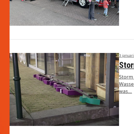
3 januar
Stor
Storm 
Wassen
was…