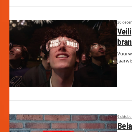
30 dece
Veil
bra
Vuurwe
jaarwi
9 oktobe
Bela