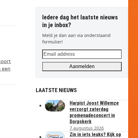
Iedere dag het laatste nieuws
in je inbox?
Meld je dan aan via onderstaand
formulier!
Email
address
soort
Aanmelden
n een
LAATSTE NIEUWS
Harpist Joost Willemze
verzorgt zaterdag
promenadeconcert in
Dorpskerk
7 augustus 2026
Zin in iets leuks? Kijk op