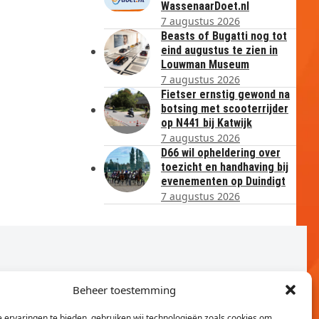
WassenaarDoet.nl
7 augustus 2026
Beasts of Bugatti nog tot
eind augustus te zien in
Louwman Museum
7 augustus 2026
Fietser ernstig gewond na
botsing met scooterrijder
op N441 bij Katwijk
7 augustus 2026
D66 wil opheldering over
toezicht en handhaving bij
evenementen op Duindigt
7 augustus 2026
Beheer toestemming
 ervaringen te bieden, gebruiken wij technologieën zoals cookies om