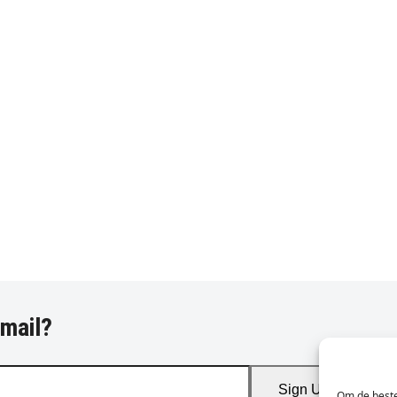
-mail?
Sign Up
Om de beste