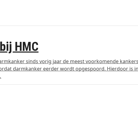
bij HMC
darmkanker sinds vorig jaar de meest voorkomende kanker
oordat darmkanker eerder wordt opgespoord. Hierdoor is i
…