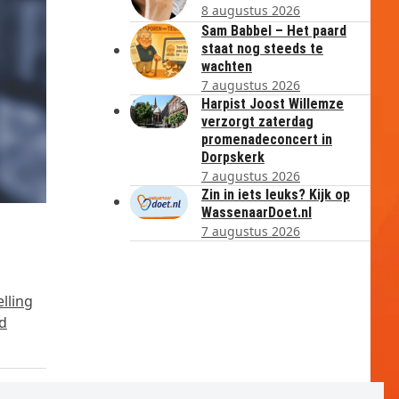
8 augustus 2026
Sam Babbel – Het paard
staat nog steeds te
wachten
7 augustus 2026
Harpist Joost Willemze
verzorgt zaterdag
promenadeconcert in
Dorpskerk
7 augustus 2026
Zin in iets leuks? Kijk op
WassenaarDoet.nl
7 augustus 2026
lling
rd